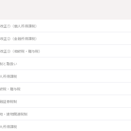
年改正①（個人所得課税）
年改正②（金融所得課税）
年改正③（相続税・贈与税）
制と取扱い
人所得課税
続税・贈与税
融証券税制
地・建物関連税制
個人所得課税