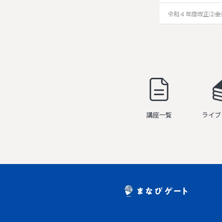
令和４年度改正②――
講座一覧
ライブ