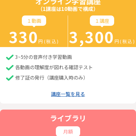
オンライン学習講座
（1講座は10動画で構成）
１動画
１講座
330
3,300
円(税込)
円(税込)
3~5分の音声付き学習動画
各動画の理解度が図れる確認テスト
修了証の発行（講座購入時のみ）
講座一覧を見る
ライブラリ
月額