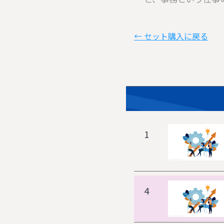
← セット購入に戻る
1
4