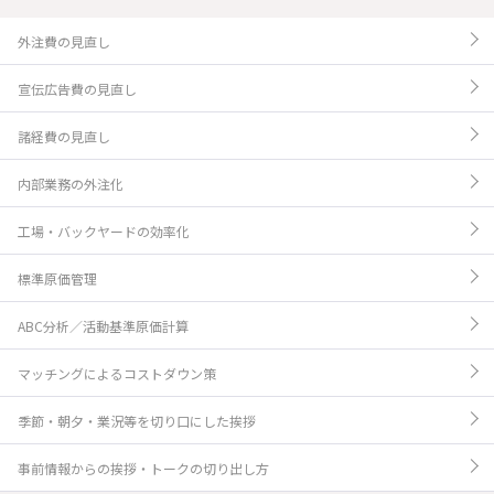
外注費の見直し
宣伝広告費の見直し
諸経費の見直し
内部業務の外注化
工場・バックヤードの効率化
標準原価管理
ABC分析／活動基準原価計算
マッチングによるコストダウン策
季節・朝夕・業況等を切り口にした挨拶
事前情報からの挨拶・トークの切り出し方