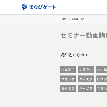
TOP
講座一覧
セミナー動画講
講師名から探す
竹岡 聡子
加藤 充也
木内 
木村 美季
真部 助彦
岡本 
渡邉 雅之
八木 深夏
今井 