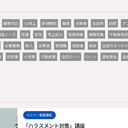
顧客対応
CS向上
新規開拓
融資
決算書
会話例
訪問
ア
資金ニーズ
定量
定性
売上拡大
実態把握
情報収集
不動産登記
必要書類
新人
従業員
管理職
経営者
挨拶
会話のきっかけ
業
卸売業
小売業
不動産業
住宅ローン
ローン
運転資金
設
セミナー動画講座
「ハラスメント対策」講座