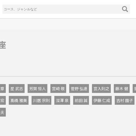
座
清章
星 武志
芳賀 恒人
宮﨑 敬
菅野 弘達
宮入則之
藤木 健
文宏
髙橋 雅美
川居 宗則
深澤 泉
前田 誠
伊藤 仁成
吉村 園子
英夫