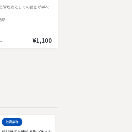
と管理者としての役割が学べ
助彦
¥1,100
ト
融資業務
新規開拓と情報収集の進め方