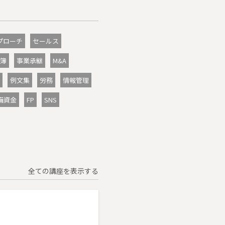
プローチ
セールス
簿
事業承継
M&A
例文集
労務
情報管理
備資金
FP
SNS
全ての講座を表示する