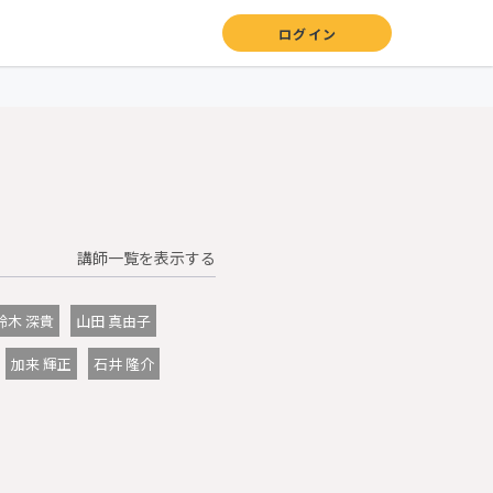
ログイン
講師一覧を表示する
鈴木 深貴
山田 真由子
加来 輝正
石井 隆介