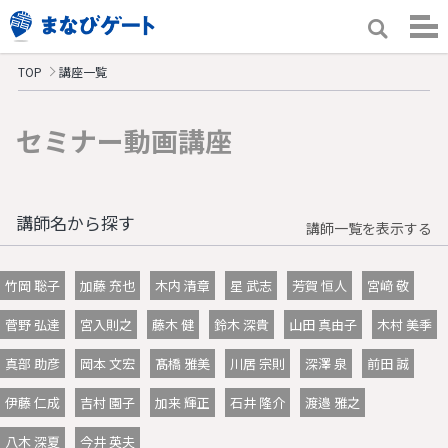
TOP
講座一覧
セミナー動画講座
講師名から探す
講師一覧を表示する
竹岡 聡子
加藤 充也
木内 清章
星 武志
芳賀 恒人
宮﨑 敬
菅野 弘達
宮入則之
藤木 健
鈴木 深貴
山田 真由子
木村 美季
真部 助彦
岡本 文宏
髙橋 雅美
川居 宗則
深澤 泉
前田 誠
伊藤 仁成
吉村 園子
加来 輝正
石井 隆介
渡邉 雅之
八木 深夏
今井 英夫