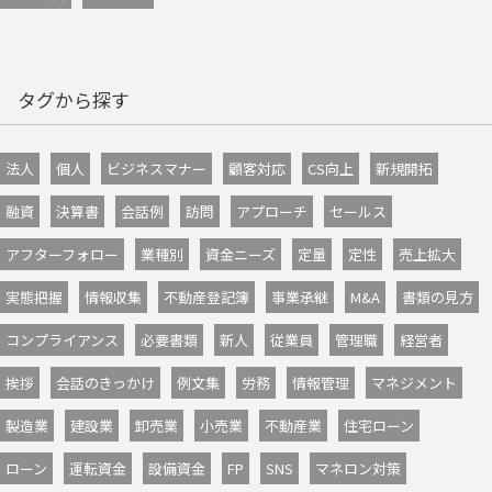
タグから探す
法人
個人
ビジネスマナー
顧客対応
CS向上
新規開拓
融資
決算書
会話例
訪問
アプローチ
セールス
アフターフォロー
業種別
資金ニーズ
定量
定性
売上拡大
実態把握
情報収集
不動産登記簿
事業承継
M&A
書類の見方
コンプライアンス
必要書類
新人
従業員
管理職
経営者
挨拶
会話のきっかけ
例文集
労務
情報管理
マネジメント
製造業
建設業
卸売業
小売業
不動産業
住宅ローン
ローン
運転資金
設備資金
FP
SNS
マネロン対策